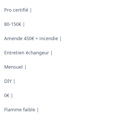
Pro certifié |
80-150€ |
Amende 450€ + incendie |
Entretien échangeur |
Mensuel |
DIY |
0€ |
Flamme faible |