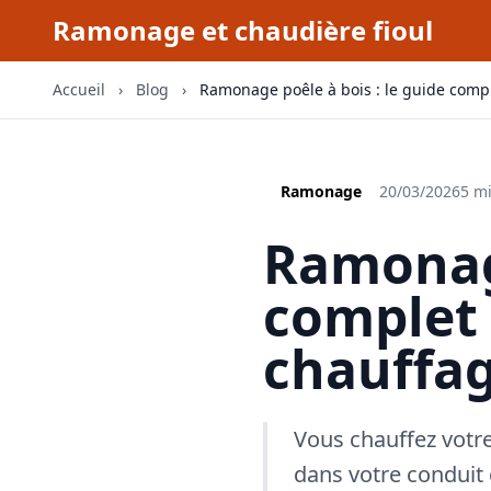
Ramonage et chaudière fioul
Accueil
›
Blog
›
Ramonage poêle à bois : le guide compl
Ramonage
20/03/2026
5 mi
Ramonage
complet 
chauffa
Vous chauffez votr
dans votre conduit c