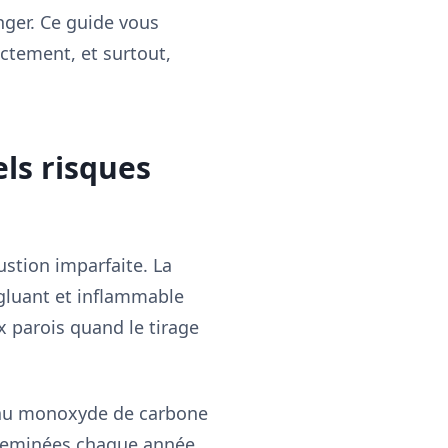
nger. Ce guide vous
ctement, et surtout,
els risques
stion imparfaite. La
 gluant et inflammable
x parois quand le tirage
n au monoxyde de carbone
 cheminées chaque année,