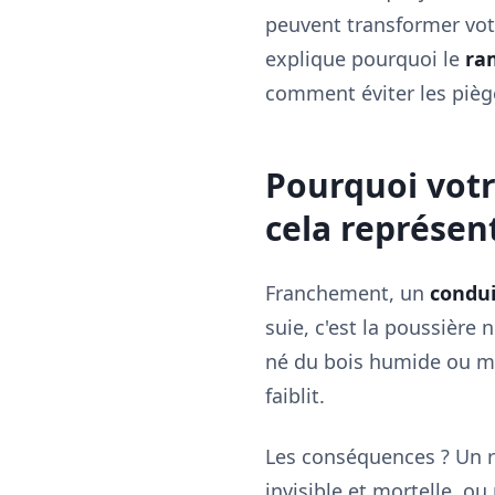
peuvent transformer vot
explique pourquoi le
ra
comment éviter les piège
Pourquoi votre
cela représen
Franchement, un
condui
suie, c'est la poussière
né du bois humide ou mal
faiblit.
Les conséquences ? Un r
invisible et mortelle, o