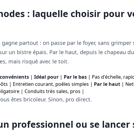
odes : laquelle choisir pour v
s
gagne partout : on passe par le foyer, sans grimper su
ur un bistre épais. Par le haut, depuis le chapeau du 
s, mais risqué avec le toit.
convénients
|
Idéal pour
|
Par le bas
| Pas d'échelle, rapi
ôts | Entretien courant, poêles simples |
Par le haut
| Net
igatoire | Conduits très sales, pros |
vous êtes bricoleur. Sinon, pro direct.
 un professionnel ou se lancer