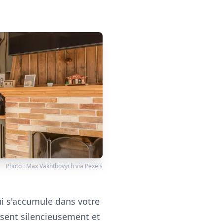
Photo :
Max Vakhtbovych
via
Pexels
i s'accumule dans votre
assent silencieusement et