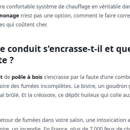
re confortable système de chauffage en véritable da
monage
n'est pas une option, comment le faire corre
s qui coûtent cher.
 conduit s'encrasse-t-il et qu
te ?
t
de
poêle à bois
s'encrasse par la faute d'une combu
 noire des fumées incomplètes. Le bistre, un goudron
 brûlé. Et la créosote, ce dépôt huileux qui colle au
etour de fumées dans votre salon, une intoxicatio
u pire, un incendie. En France, plus de 7 000 feux de