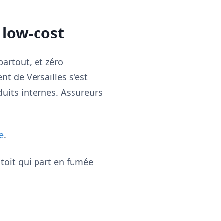
 low-cost
partout, et zéro
nt de Versailles s'est
duits internes. Assureurs
e
.
e toit qui part en fumée
.