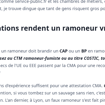
ls comme service-public.fr et les chambres de métiers,
t, je trouve dingue que tant de gens risquent gros 
ations rendent un ramoneur v
, un ramoneur doit brandir un
CAP
ou un
BP
en ramon
ez au CTM ramoneur-fumiste ou au titre COSTIC, tous
 mecs de l'UE ou EEE passent par la CMA pour une rec
*
ns d'expérience suffisent pour une attestation CMA.
O
ntion, si vous tombez sur un sauvage sans rien, c'e
n. L'an dernier, à Lyon, un faux ramoneur s'est fait pi