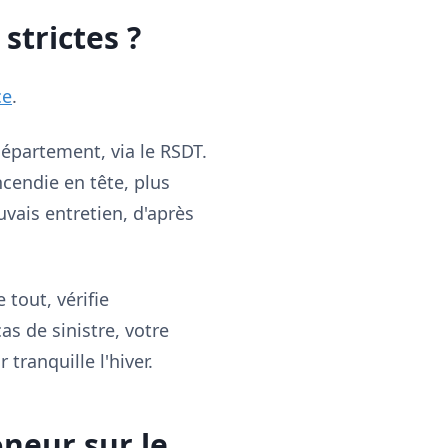
 strictes ?
ce
.
département, via le RSDT.
ncendie en tête, plus
vais entretien, d'après
tout, vérifie
cas de sinistre, votre
tranquille l'hiver.
oneur sur le