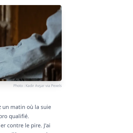
Photo :
Kadir Avşar
via
Pexels
 un matin où la suie
ro qualifié.
r contre le pire. J'ai