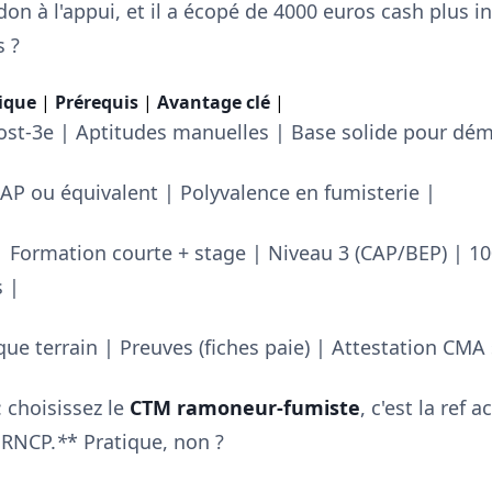
don à l'appui, et il a écopé de 4000 euros cash plus in
s ?
ique
|
Prérequis
|
Avantage clé
|
st-3e | Aptitudes manuelles | Base solide pour déma
AP ou équivalent | Polyvalence en fumisterie |
Formation courte + stage | Niveau 3 (CAP/BEP) | 10
s |
que terrain | Preuves (fiches paie) | Attestation CMA
 choisissez le
CTM ramoneur-fumiste
, c'est la ref 
 RNCP.
*
* Pratique, non ?