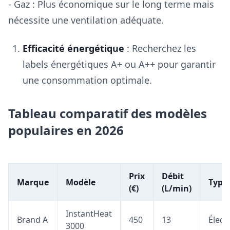
- Gaz : Plus économique sur le long terme mais
nécessite une ventilation adéquate.
Efficacité énergétique
: Recherchez les
labels énergétiques A+ ou A++ pour garantir
une consommation optimale.
Tableau comparatif des modèles
populaires en 2026
Prix
Débit
Marque
Modèle
Type
(€)
(L/min)
InstantHeat
Brand A
450
13
Élect
3000