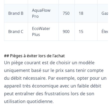
AquaFlow
Brand B
750
18
Gaz
Pro
EcoWater
Brand C
900
15
Élect
Plus
## Pièges à éviter lors de l'achat
Un piège courant est de choisir un modèle
uniquement basé sur le prix sans tenir compte
du débit nécessaire. Par exemple, opter pour un
appareil très économique avec un faible débit
peut entraîner des frustrations lors de son
utilisation quotidienne.