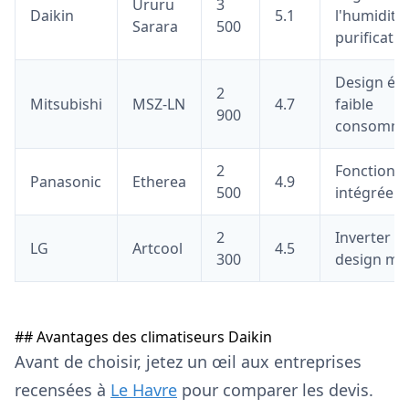
Ururu
3
Daikin
5.1
l'humidité,
Sarara
500
purificatio
Design élé
2
Mitsubishi
MSZ-LN
4.7
faible
900
consomma
2
Fonction W
Panasonic
Etherea
4.9
500
intégrée
2
Inverter D
LG
Artcool
4.5
300
design mu
## Avantages des climatiseurs Daikin
Avant de choisir, jetez un œil aux entreprises
recensées à
Le Havre
pour comparer les devis.