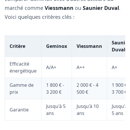
marché comme
Viessmann
ou
Saunier Duval
.
Voici quelques critères clés :
Saunier
Critère
Geminox
Viessmann
Duval
Efficacité
A/A+
A++
A+
énergétique
Gamme de
1 800 € -
2 000 € - 4
1 900 € -
prix
3 200 €
500 €
3 700 €
Jusqu'à 5
Jusqu'à 10
Jusqu'à
Garantie
ans
ans
5 ans